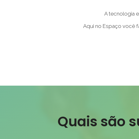
A tecnologia e
Aqui no Espaço você faz
Quais são s