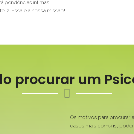
á pendências íntimas,
eliz. Essa é a nossa missão!
o procurar um Psic
Os motivos para procurar a
casos mais comuns, podemo