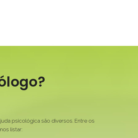
ólogo?
juda psicológica são diversos. Entre os
s listar: