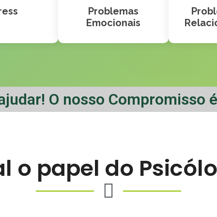
ress
Problemas
Prob
Emocionais
Relac
ajudar! O nosso Compromisso é
l o papel do Psicól