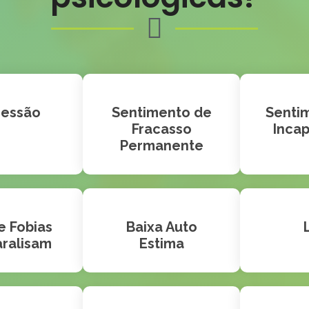
ressão
Sentimento de
Senti
Fracasso
Inca
Permanente
e Fobias
Baixa Auto
aralisam
Estima