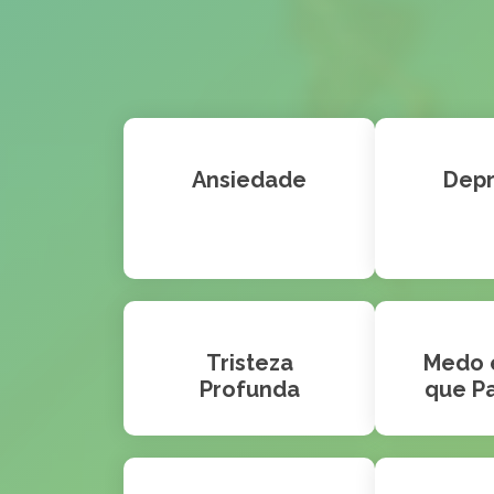
Ansiedade
Dep
Tristeza
Medo 
Profunda
que P