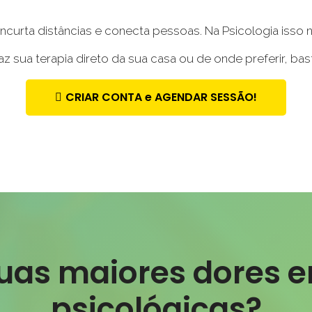
ncurta distâncias e conecta pessoas. Na Psicologia isso n
 sua terapia direto da sua casa ou de onde preferir, bast
CRIAR CONTA e AGENDAR SESSÃO!
uas maiores dores 
psicológicas?