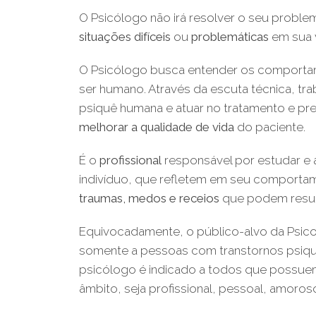
O Psicólogo não irá resolver o seu problem
situações difíceis
ou
problemáticas
em sua v
O Psicólogo busca entender os comporta
ser humano. Através da escuta técnica, tr
psiquê humana e atuar no tratamento e pr
melhorar a qualidade de vida
do paciente.
É o
profissional
responsável por estudar e a
indivíduo, que refletem em seu comportame
traumas, medos e receios
que podem result
Equivocadamente, o público-alvo da Psico
somente a pessoas com transtornos psiqui
psicólogo é indicado a todos que possuem
âmbito, seja profissional, pessoal, amoroso